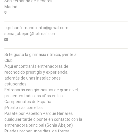
San Fernando de Henares
Madrid
cgrdsanfernando.info@gmail.com
sonia_abejon@hotmail.com
Si te gusta la gimnasia rítmica, ¡vente al
Club!.
Aquí encontrarás entrenadoras de
reconocido prestigio y experiencia,
además de unas instalaciones
estupendas.
Entrenarás con gimnastas de gran nivel,
presentes todos los años en los
Campeonatos de España.
¡Pronto irás con ellas!
Pásate por Pabellón Parque Henares
cualquier tarde o ponte en contacto con la
entrenadora principal (Sonia Abejón).
Puedes probar unos días, de forma